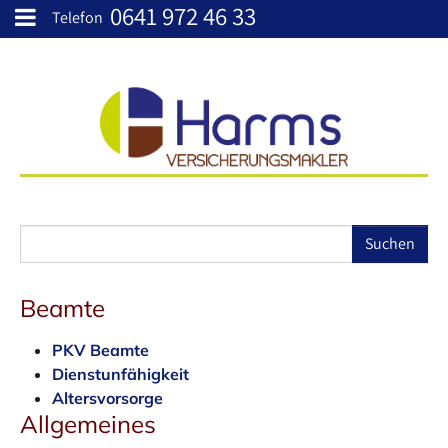
0641 972 46 33
Skip to main content
Telefon
Beamte
PKV Beamte
Dienstunfähigkeit
Altersvorsorge
Allgemeines